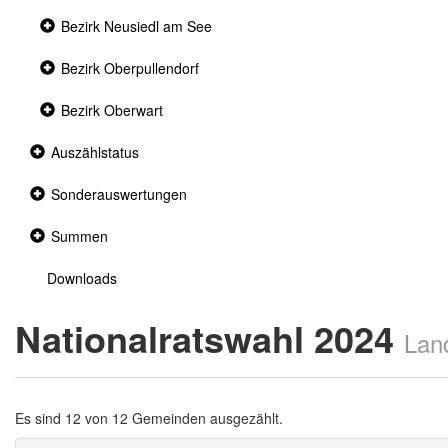
Collapsed
Bezirk Neusiedl am See
section
Collapsed
Bezirk Oberpullendorf
section
Collapsed
Bezirk Oberwart
section
Collapsed
Auszählstatus
section
Collapsed
Sonderauswertungen
section
Collapsed
Summen
section
Downloads
Nationalratswahl 2024
Lan
Es sind 12 von 12 Gemeinden ausgezählt.