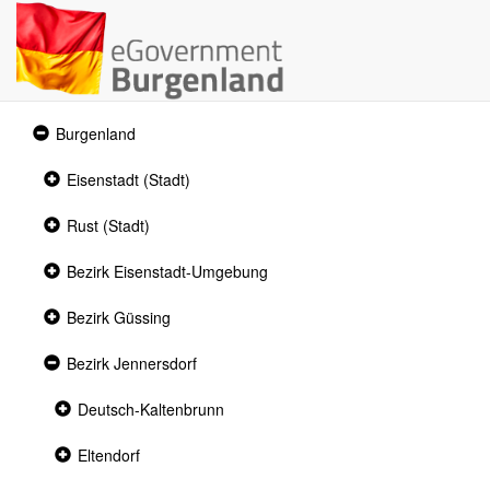
Expanded
Burgenland
section
Collapsed
Eisenstadt (Stadt)
section
Collapsed
Rust (Stadt)
section
Collapsed
Bezirk Eisenstadt-Umgebung
section
Collapsed
Bezirk Güssing
section
Expanded
Bezirk Jennersdorf
section
Collapsed
Deutsch-Kaltenbrunn
section
Collapsed
Eltendorf
section