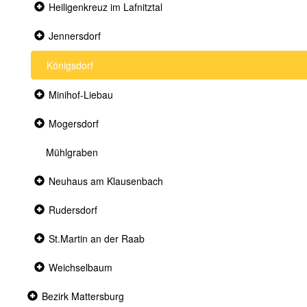
Collapsed
Heiligenkreuz im Lafnitztal
section
Collapsed
Jennersdorf
section
Königsdorf
Collapsed
Minihof-Liebau
section
Collapsed
Mogersdorf
section
Mühlgraben
Collapsed
Neuhaus am Klausenbach
section
Collapsed
Rudersdorf
section
Collapsed
St.Martin an der Raab
section
Collapsed
Weichselbaum
section
Collapsed
Bezirk Mattersburg
section