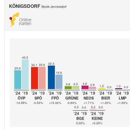
KÖNIGSDORF
Bezirk Jennersdorf
40.5
32.3
30.6
30.1
25.9
19.9
4.6
4.3
3.6
2.9
1.2
1.0
0.0
0.0
'24
'19
'24
'19
'24
'19
'24
'19
'24
'19
'24
'19
'24
'19
ÖVP
SPÖ
FPÖ
GRÜNE
NEOS
BIER
LMP
-14.59%
-0.53%
+12.42%
-0.64%
+1.71%
+1.20%
+1.00%
0.0
0.2
0.0
0.0
'24
'19
'24
'19
BGE
KEINE
0.00%
+0.20%