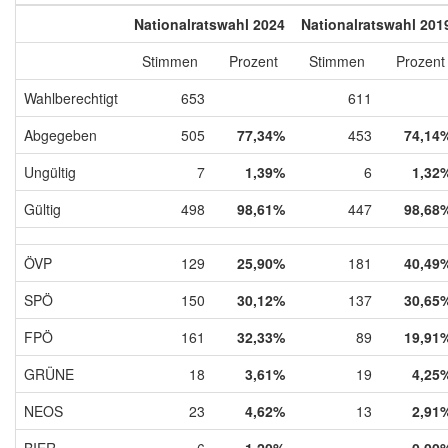
Nationalratswahl 2024
Nationalratswahl 201
Stimmen
Prozent
Stimmen
Prozent
Wahlberechtigt
653
611
Abgegeben
505
77,34%
453
74,14
Ungültig
7
1,39%
6
1,32
Gültig
498
98,61%
447
98,68
ÖVP
129
25,90%
181
40,49
SPÖ
150
30,12%
137
30,65
FPÖ
161
32,33%
89
19,91
GRÜNE
18
3,61%
19
4,25
NEOS
23
4,62%
13
2,91
BIER
6
1,20%
0,00