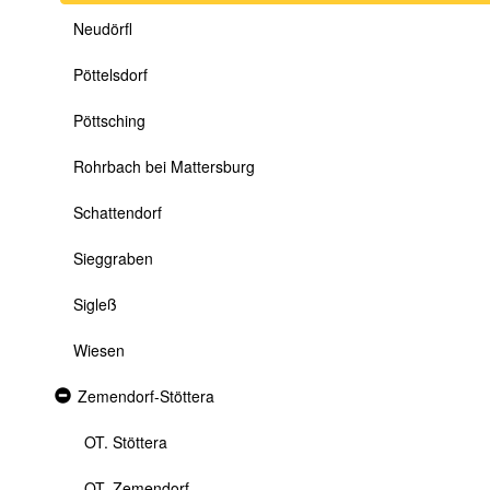
Neudörfl
Pöttelsdorf
Pöttsching
Rohrbach bei Mattersburg
Schattendorf
Sieggraben
Sigleß
Wiesen
Expanded
Zemendorf-Stöttera
section
OT. Stöttera
OT. Zemendorf