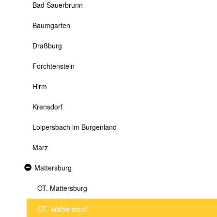
Bad Sauerbrunn
Baumgarten
Draßburg
Forchtenstein
Hirm
Krensdorf
Loipersbach im Burgenland
Marz
Expanded
Mattersburg
section
OT. Mattersburg
OT. Walbersdorf