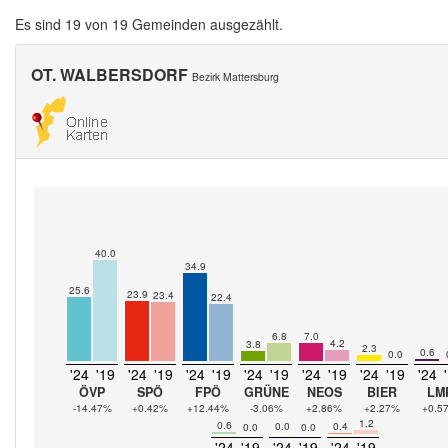
Es sind 19 von 19 Gemeinden ausgezählt.
OT. WALBERSDORF
Bezirk Mattersburg
40.0
34.9
25.6
23.9
23.4
22.4
6.8
7.0
4.2
3.8
2.3
0.6
0.0
'24
'19
'24
'19
'24
'19
'24
'19
'24
'19
'24
'19
'24
ÖVP
SPÖ
FPÖ
GRÜNE
NEOS
BIER
LM
-14.47%
+0.42%
+12.44%
-3.06%
+2.86%
+2.27%
+0.5
1.2
0.6
0.0
0.4
0.0
0.0
'24
'19
'24
'19
'24
'19