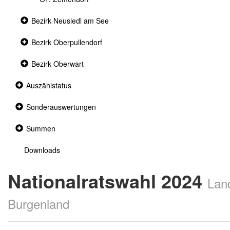
Collapsed
Bezirk Neusiedl am See
section
Collapsed
Bezirk Oberpullendorf
section
Collapsed
Bezirk Oberwart
section
Collapsed
Auszählstatus
section
Collapsed
Sonderauswertungen
section
Collapsed
Summen
section
Downloads
Nationalratswahl 2024
Lan
Burgenland