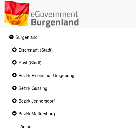
Expanded
Burgenland
section
Collapsed
Eisenstadt (Stadt)
section
Collapsed
Rust (Stadt)
section
Collapsed
Bezirk Eisenstadt-Umgebung
section
Collapsed
Bezirk Güssing
section
Collapsed
Bezirk Jennersdorf
section
Expanded
Bezirk Mattersburg
section
Antau